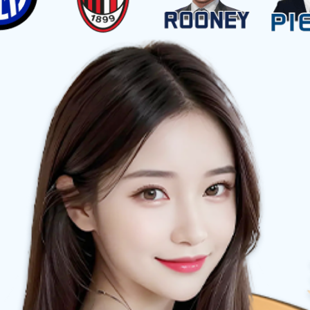
金年会公司简介
体育赛事直播与数据服务平台，专注于为体育迷打造高品质
核心功能，为用户提供一站式的金年会服务。
构稳定高效，全面适配 APP、PC 和移动网页端。在东南
获得便捷、可靠的服务体验。
+
注册用户，服务网络覆盖十余国家与地区，日均访问量持