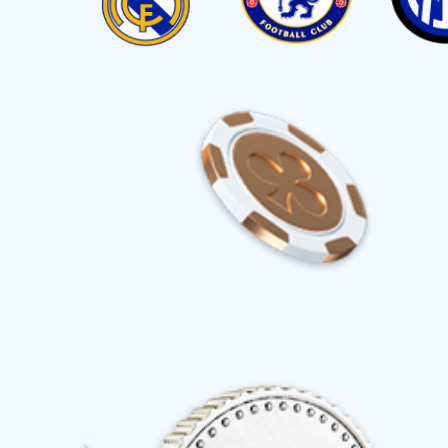
金年会
是一家面向全球市场的综合
事直播、数据分析、多终端同步
等
平台通过多项国际安全认证，系统架
术与客服团队，确保每位用户都能
截至目前，金年会 已拥有超
100 万