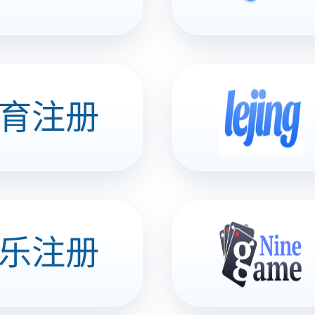
移。
推荐。
，适合金年会用户快速上手。