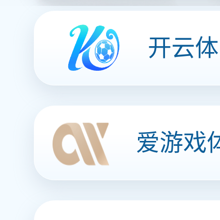
平均页面加载