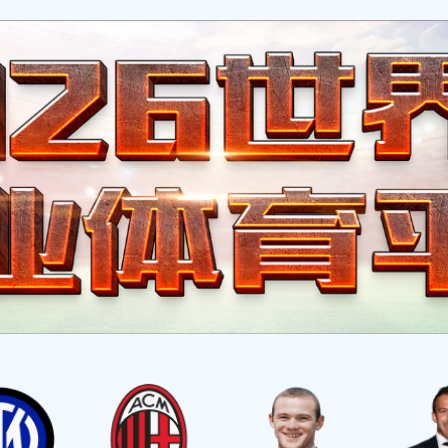
下载App
公司简介
体育
体育数据平台
NBA、英超、欧洲杯、LPL
。