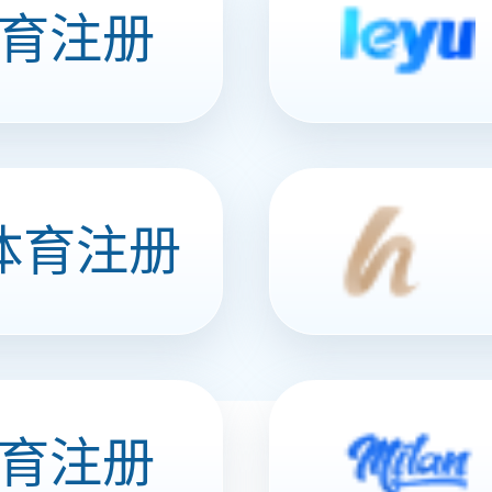
行为审计机制
记录关键行为轨迹，搭
实时异常拦截
系统对异常请求进行即
扰。
版本更新记录
点击查看每次更新的重点改动，金年会将持续优化用户体验。