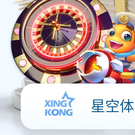
利用金年会构建
响应速度
0.18s