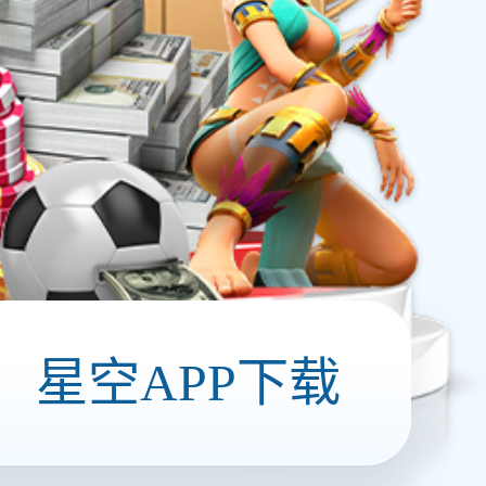
与数据稳定性。
风控识别成功率
99.2%